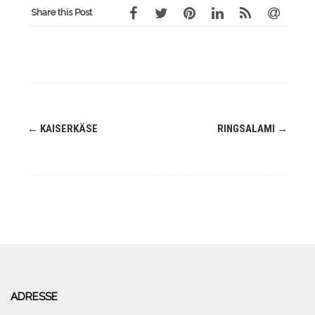
Share this Post
Navigation
←
KAISERKÄSE
RINGSALAMI
→
(Beiträge)
ADRESSE