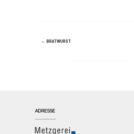
Navigation
←
BRATWURST
(Beiträge)
ADRESSE