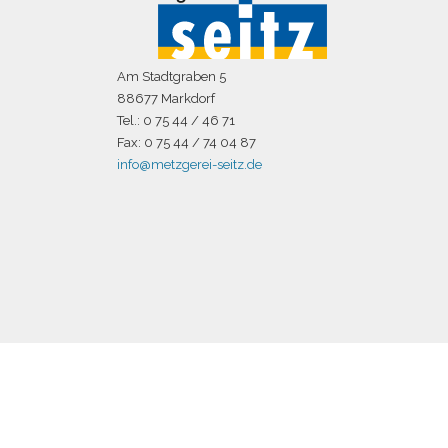
Am Stadtgraben 5
88677 Markdorf
Tel.: 0 75 44 / 46 71
Fax: 0 75 44 / 74 04 87
info@metzgerei-seitz.de
Webdesign:
[I.Q.] Zanker Promotion GmbH