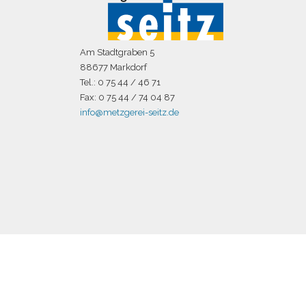
Am Stadtgraben 5
88677 Markdorf
Tel.: 0 75 44 / 46 71
Fax: 0 75 44 / 74 04 87
info@metzgerei-seitz.de
Webdesign:
[I.Q.] Zanker Promotion GmbH