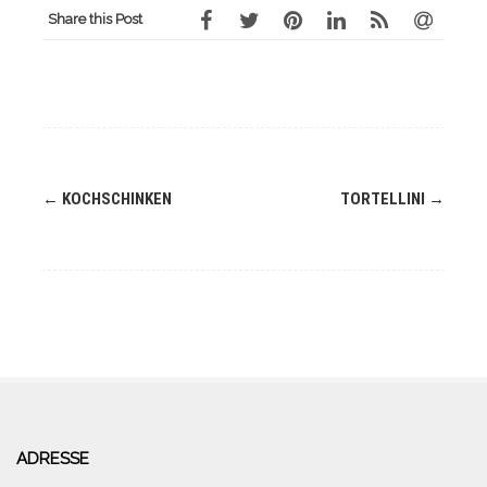
Share this Post
Navigation
←
KOCHSCHINKEN
TORTELLINI
→
(Beiträge)
ADRESSE