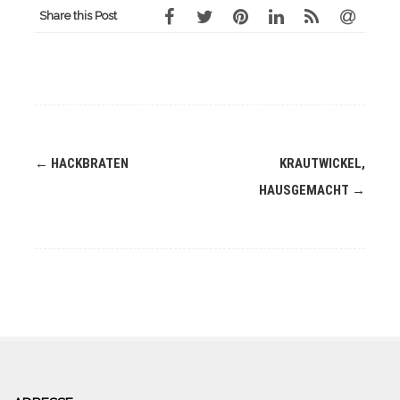
Share this Post
Navigation
←
HACKBRATEN
KRAUTWICKEL,
(Beiträge)
HAUSGEMACHT
→