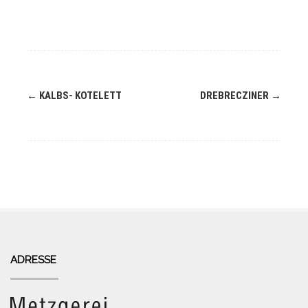
Navigation
←
KALBS- KOTELETT
DREBRECZINER
→
(Beiträge)
ADRESSE