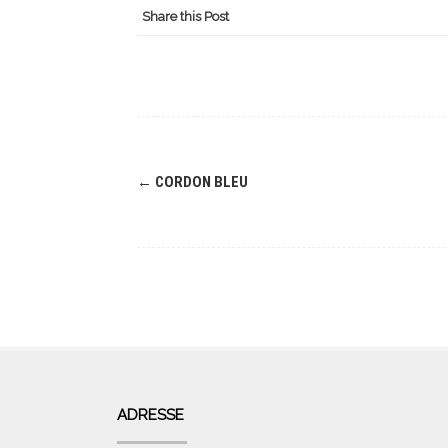
Share this Post
Navigation
←
CORDON BLEU
(Beiträge)
ADRESSE