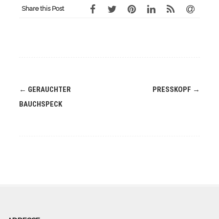
Share this Post
Navigation
←
GERAUCHTER
PRESSKOPF
→
(Beiträge)
BAUCHSPECK