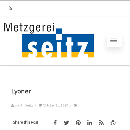
RSS
Lyoner
Judith Seitz
/
Oktober 21, 2017
/
Share this Post