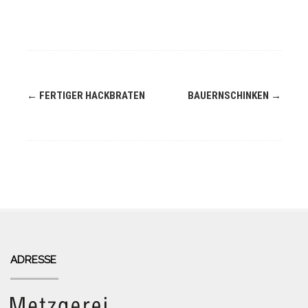
Navigation
←
FERTIGER HACKBRATEN
BAUERNSCHINKEN
→
(Beiträge)
ADRESSE