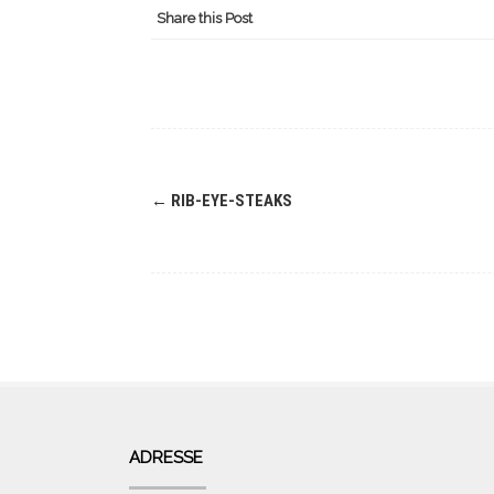
Share this Post
Navigation
←
RIB-EYE-STEAKS
(Beiträge)
ADRESSE