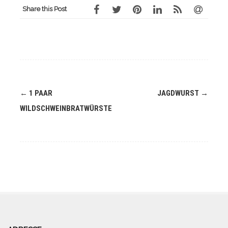
Share this Post
Navigation
←
1 PAAR
JAGDWURST
→
(Beiträge)
WILDSCHWEINBRATWÜRSTE