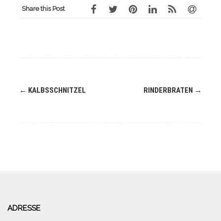
Share this Post
Navigation
←
KALBSSCHNITZEL
RINDERBRATEN
→
(Beiträge)
ADRESSE