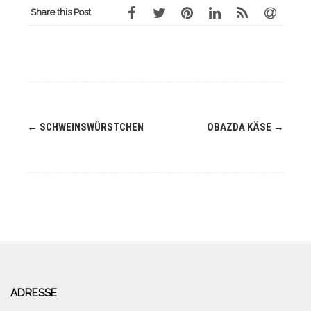
Share this Post
Navigation
←
SCHWEINSWÜRSTCHEN
OBAZDA KÄSE
→
(Beiträge)
ADRESSE